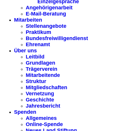
Einzelgespräche
Angehörigenarbeit
E-Mail-Beratung
Mitarbeiten
Stellenangebote
Praktikum
Bundesfreiwilligendienst
Ehrenamt
Über uns
Leitbild
Grundlagen
Trägerverein
Mitarbeitende
Struktur
Mitgliedschaften
Vernetzung
Geschichte
Jahresbericht
Spenden
Allgemeines
Online-Spende
Neues Land Stiftung