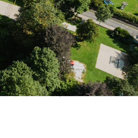
hluss der
over, Schorborn und Amelith) noch weitere Hilfe