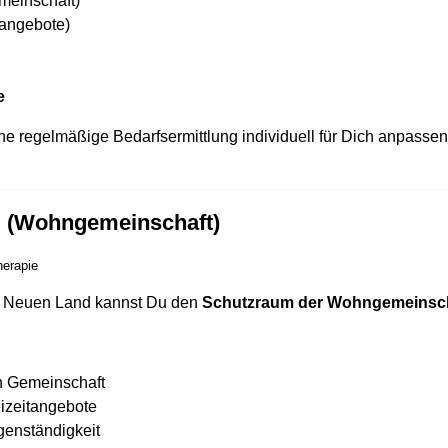
einschaft)
sangebote)
e
e regelmäßige Bedarfsermittlung individuell für Dich anpassen 
m (Wohngemeinschaft)
herapie
m Neuen Land kannst Du den
Schutzraum der Wohngemeinsc
n Gemeinschaft
izeitangebote
genständigkeit