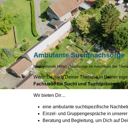
Ambulante Suchtnachsorge
Nachgehende Hilfen - Nachsorge im Anschluss der Thera
Wenn Du nach Deiner Therapie in Deiner eige
Fachstelle für Sucht und Suchtprävention
i
Wir bieten Dir…
eine ambulante suchtspezifische Nachbe
Einzel- und Gruppengespräche in unserer
Beratung und Begleitung, um Dich auf Dei