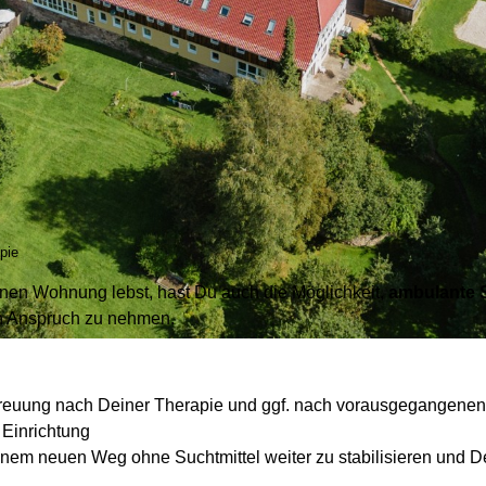
pie
nen Wohnung lebst, hast Du auch die Möglichkeit,
ambulante 
n Anspruch zu nehmen.
treuung nach Deiner Therapie und ggf. nach vorausgegangene
 Einrichtung
nem neuen Weg ohne Suchtmittel weiter zu stabilisieren und D