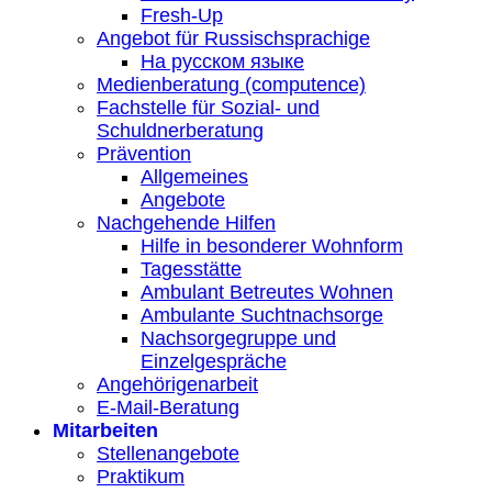
Fresh-Up
Angebot für Russischsprachige
На русском языке
Medienberatung (computence)
Fachstelle für Sozial- und
Schuldnerberatung
Prävention
Allgemeines
Angebote
Nachgehende Hilfen
Hilfe in besonderer Wohnform
Tagesstätte
Ambulant Betreutes Wohnen
Ambulante Suchtnachsorge
Nachsorgegruppe und
Einzelgespräche
Angehörigenarbeit
E-Mail-Beratung
Mitarbeiten
Stellenangebote
Praktikum