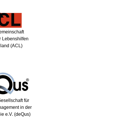
emeinschaft
r Lebenshilfen
land (ACL)
sellschaft für
nagement in der
ie e.V. (deQus)